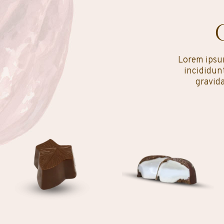
Lorem ipsum
incididunt
gravid