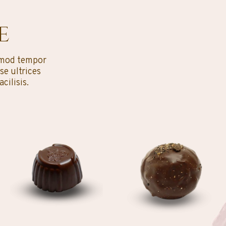
e
usmod tempor
se ultrices
ilisis.